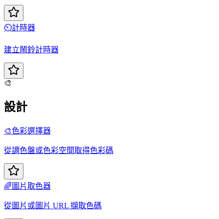
⏲️
計時器
建立鬧鈴計時器
🎨
設計
🎨
色彩選擇器
從調色盤或色彩空間取得色彩碼
🌈
圖片取色器
從圖片或圖片 URL 擷取色碼