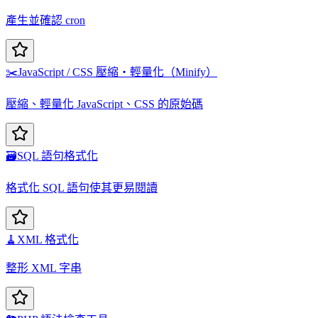
產生並確認 cron
✂️
JavaScript / CSS 壓縮・輕量化（Minify）
壓縮、輕量化 JavaScript、CSS 的原始碼
🗃️
SQL 語句格式化
格式化 SQL 語句使其更易閱讀
🧹
XML 格式化
整形 XML 字串