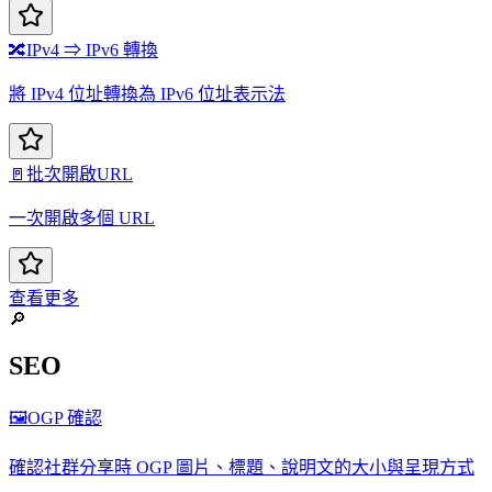
🔀
IPv4 ⇒ IPv6 轉換
將 IPv4 位址轉換為 IPv6 位址表示法
🚪
批次開啟URL
一次開啟多個 URL
查看更多
🔎
SEO
🖼️
OGP 確認
確認社群分享時 OGP 圖片、標題、說明文的大小與呈現方式