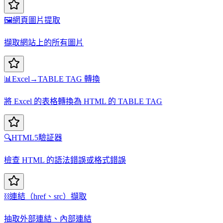
🖼️
網頁圖片提取
擷取網站上的所有圖片
📊
Excel→TABLE TAG 轉換
將 Excel 的表格轉換為 HTML 的 TABLE TAG
🔍
HTML5驗証器
檢查 HTML 的語法錯誤或格式錯誤
⛓️
連結（href、src）擷取
抽取外部連結、內部連結