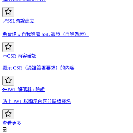
🪄
SSL憑證建立
免費建立自我簽署 SSL 憑證（自簽憑證）
📜
CSR 內容確認
顯示 CSR（憑證簽署要求）的內容
🔑
JWT 解碼器 / 驗證
貼上 JWT 以顯示內容並驗證簽名
查看更多
💻