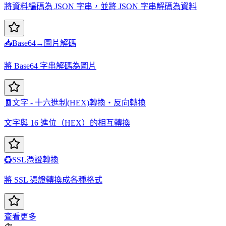
將資料編碼為 JSON 字串，並將 JSON 字串解碼為資料
📥
Base64→圖片解碼
將 Base64 字串解碼為圖片
🧾
文字 - 十六進制(HEX)轉換・反向轉換
文字與 16 進位（HEX）的相互轉換
♻️
SSL憑證轉換
將 SSL 憑證轉換成各種格式
查看更多