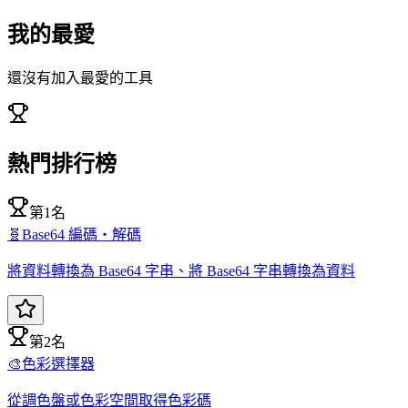
我的最愛
還沒有加入最愛的工具
熱門排行榜
第1名
🧬
Base64 編碼・解碼
將資料轉換為 Base64 字串、將 Base64 字串轉換為資料
第2名
🎨
色彩選擇器
從調色盤或色彩空間取得色彩碼