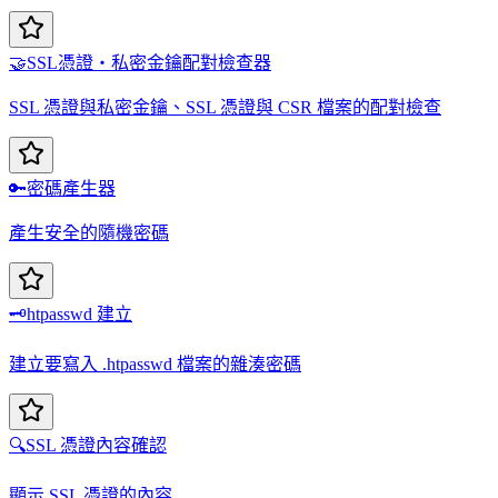
🤝
SSL憑證・私密金鑰配對檢查器
SSL 憑證與私密金鑰、SSL 憑證與 CSR 檔案的配對檢查
🔑
密碼產生器
產生安全的隨機密碼
🗝️
htpasswd 建立
建立要寫入 .htpasswd 檔案的雜湊密碼
🔍
SSL 憑證內容確認
顯示 SSL 憑證的內容