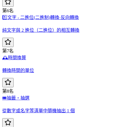
第6名
1️⃣
文字 - 二進位(二進制)轉換·反向轉換
純文字與 2 進位（二進位）的相互轉換
第7名
🕰️
時間換算
轉換時間的單位
第8名
🎟️
抽籤・抽選
從數字或名字等清單中隨機抽出 1 個