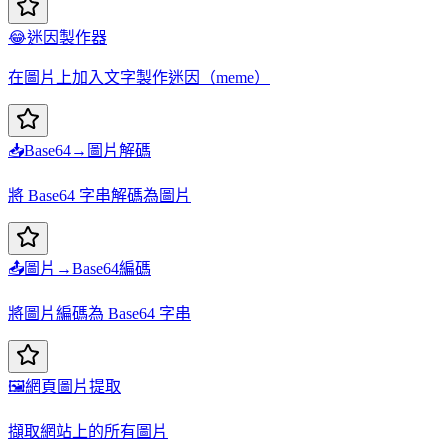
😂
迷因製作器
在圖片上加入文字製作迷因（meme）
📥
Base64→圖片解碼
將 Base64 字串解碼為圖片
📤
圖片→Base64編碼
將圖片編碼為 Base64 字串
🖼️
網頁圖片提取
擷取網站上的所有圖片