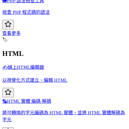
🐘
PHP 語法檢查工具
檢查 PHP 程式碼的語法
查看更多
🏷️
HTML
✍️
線上HTML編輯器
以視覺化方式建立、編輯 HTML
🔣
HTML 實體 編碼·解碼
將可轉換的字元編碼為 HTML 實體，並將 HTML 實體解碼為
字元