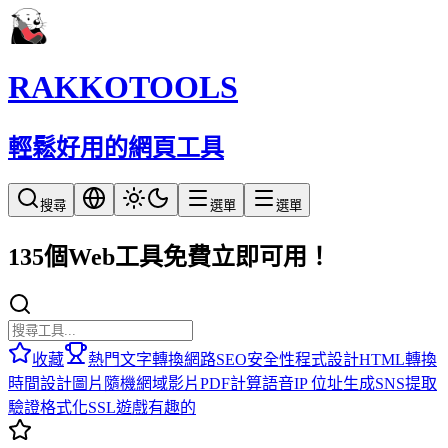
RAKKOTOOLS
輕鬆好用的網頁工具
搜尋
選單
選單
135個Web工具免費立即可用！
收藏
熱門
文字轉換
網路
SEO
安全性
程式設計
HTML
轉換
時間
設計
圖片
隨機
網域
影片
PDF
計算
語音
IP 位址
生成
SNS
提取
驗證
格式化
SSL
遊戲
有趣的