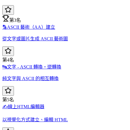
第3名
🔡
ASCII 藝術（AA）建立
從文字或圖片生成 ASCII 藝術圖
第4名
🔤
文字 - ASCII 轉換・逆轉換
純文字與 ASCII 的相互轉換
第5名
✍️
線上HTML編輯器
以視覺化方式建立、編輯 HTML