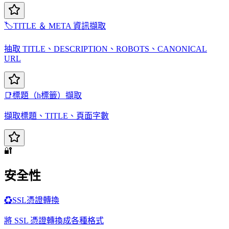
🏷️
TITLE ＆ META 資訊擷取
抽取 TITLE、DESCRIPTION、ROBOTS、CANONICAL
URL
📑
標題（h標籤）擷取
擷取標題、TITLE、頁面字數
🔐
安全性
♻️
SSL憑證轉換
將 SSL 憑證轉換成各種格式