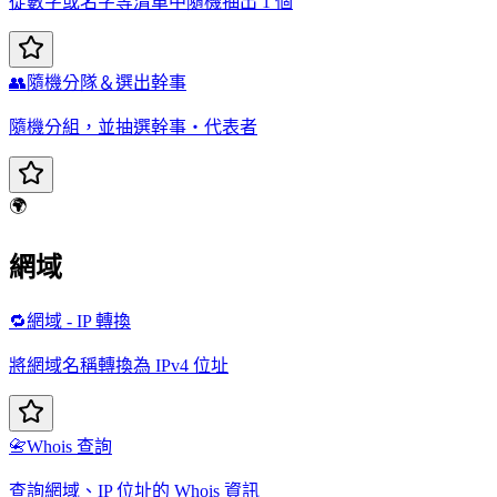
從數字或名字等清單中隨機抽出 1 個
👥
隨機分隊＆選出幹事
隨機分組，並抽選幹事・代表者
🌍
網域
🔁
網域 - IP 轉換
將網域名稱轉換為 IPv4 位址
📇
Whois 查詢
查詢網域、IP 位址的 Whois 資訊