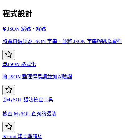
程式設計
🧩
JSON 編碼・解碼
將資料編碼為 JSON 字串，並將 JSON 字串解碼為資料
📘
JSON 格式化
將 JSON 整理得易讀並加以驗證
🗄️
MySQL 語法檢查工具
檢查 MySQL 查詢的語法
📅
cron 建立與確認