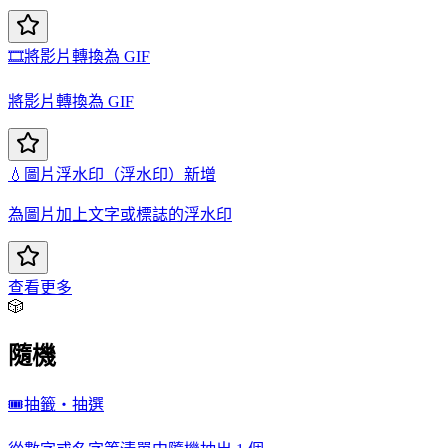
🎞️
將影片轉換為 GIF
將影片轉換為 GIF
💧
圖片浮水印（浮水印）新增
為圖片加上文字或標誌的浮水印
查看更多
🎲
隨機
🎟️
抽籤・抽選