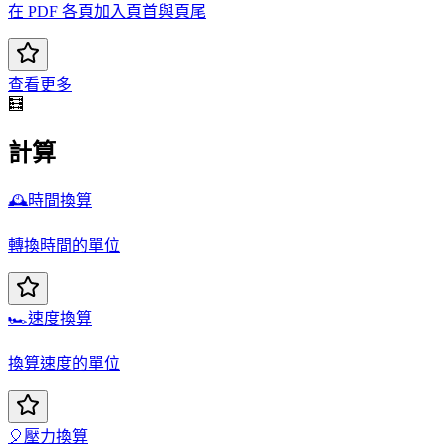
在 PDF 各頁加入頁首與頁尾
查看更多
🧮
計算
🕰️
時間換算
轉換時間的單位
🏎️
速度換算
換算速度的單位
🎈
壓力換算