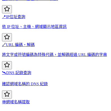
📍
IP位址查詢
依 IP 位址、主機、網域顯示地區資訊
🔗
URL 編碼・解碼
將文字或符號編碼為特殊代碼，並解碼經過 URL 編碼的字串
🛰️
DNS 記錄查詢
確認網域名稱的 DNS 紀錄
🕸️
網域名稱提取