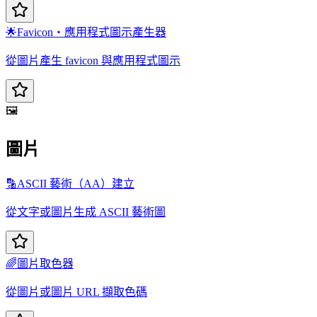
🌟
Favicon・應用程式圖示產生器
從圖片產生 favicon 與應用程式圖示
🖼️
圖片
🔡
ASCII 藝術（AA）建立
從文字或圖片生成 ASCII 藝術圖
🌈
圖片取色器
從圖片或圖片 URL 擷取色碼