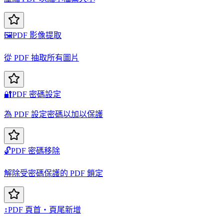
🖼️
PDF 影像提取
從 PDF 抽取所有圖片
🔐
PDF 密碼設定
為 PDF 設定密碼以加以保護
🔓
PDF 密碼移除
解除受密碼保護的 PDF 鎖定
↕️
PDF 頁首・頁尾新增