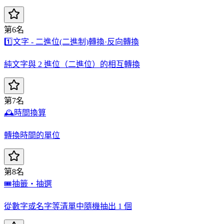
第6名
1️⃣
文字 - 二進位(二進制)轉換·反向轉換
純文字與 2 進位（二進位）的相互轉換
第7名
🕰️
時間換算
轉換時間的單位
第8名
🎟️
抽籤・抽選
從數字或名字等清單中隨機抽出 1 個