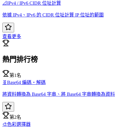
📐
IPv4 / IPv6 CIDR 位址計算
依據 IPv4、IPv6 的 CIDR 位址計算 IP 位址的範圍
查看更多
熱門排行榜
第1名
🧬
Base64 編碼・解碼
將資料轉換為 Base64 字串、將 Base64 字串轉換為資料
第2名
🎨
色彩選擇器