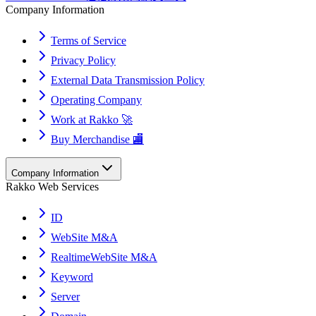
Company Information
Terms of Service
Privacy Policy
External Data Transmission Policy
Operating Company
Work at Rakko 🚀
Buy Merchandise 🏬
Company Information
Rakko Web Services
ID
WebSite M&A
RealtimeWebSite M&A
Keyword
Server