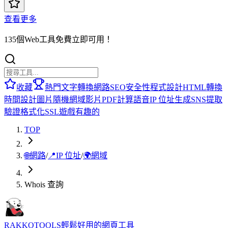
查看更多
135個Web工具免費立即可用！
收藏
熱門
文字轉換
網路
SEO
安全性
程式設計
HTML
轉換
時間
設計
圖片
隨機
網域
影片
PDF
計算
語音
IP 位址
生成
SNS
提取
驗證
格式化
SSL
遊戲
有趣的
TOP
🌐
網路
/
📍
IP 位址
/
🌍
網域
Whois 查詢
RAKKOTOOLS
輕鬆好用的網頁工具