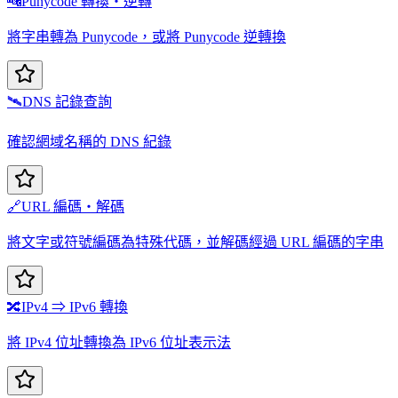
🔤
Punycode 轉換・逆轉
將字串轉為 Punycode，或將 Punycode 逆轉換
🛰️
DNS 記錄查詢
確認網域名稱的 DNS 紀錄
🔗
URL 編碼・解碼
將文字或符號編碼為特殊代碼，並解碼經過 URL 編碼的字串
🔀
IPv4 ⇒ IPv6 轉換
將 IPv4 位址轉換為 IPv6 位址表示法