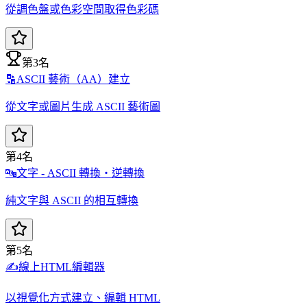
從調色盤或色彩空間取得色彩碼
第3名
🔡
ASCII 藝術（AA）建立
從文字或圖片生成 ASCII 藝術圖
第4名
🔤
文字 - ASCII 轉換・逆轉換
純文字與 ASCII 的相互轉換
第5名
✍️
線上HTML編輯器
以視覺化方式建立、編輯 HTML