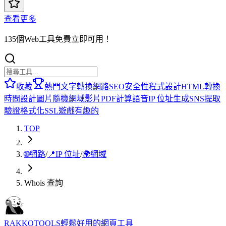
查看更多
135個Web工具免費立即可用！
收藏
熱門
文字轉換
網路
SEO
安全性
程式設計
HTML
轉換
時間
設計
圖片
隨機
網域
影片
PDF
計算
語音
IP 位址
生成
SNS
提取
驗證
格式化
SSL
遊戲
有趣的
TOP
🌐
網路
/
📍
IP 位址
/
🌍
網域
Whois 查詢
RAKKOTOOLS
輕鬆好用的網頁工具