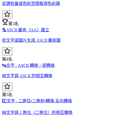
從調色盤或色彩空間取得色彩碼
第3名
🔡
ASCII 藝術（AA）建立
從文字或圖片生成 ASCII 藝術圖
第4名
🔤
文字 - ASCII 轉換・逆轉換
純文字與 ASCII 的相互轉換
第5名
1️⃣
文字 - 二進位(二進制)轉換·反向轉換
純文字與 2 進位（二進位）的相互轉換