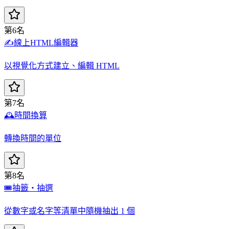
第6名
✍️
線上HTML編輯器
以視覺化方式建立、編輯 HTML
第7名
🕰️
時間換算
轉換時間的單位
第8名
🎟️
抽籤・抽選
從數字或名字等清單中隨機抽出 1 個