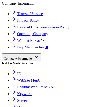
Company Information
Terms of Service
Privacy Policy
External Data Transmission Policy
Operating Company
Work at Rakko 🚀
Buy Merchandise 🏬
Company Information
Rakko Web Services
ID
WebSite M&A
RealtimeWebSite M&A
Keyword
Server