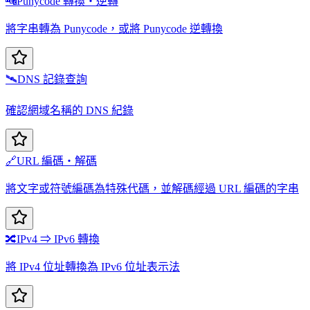
🔤
Punycode 轉換・逆轉
將字串轉為 Punycode，或將 Punycode 逆轉換
🛰️
DNS 記錄查詢
確認網域名稱的 DNS 紀錄
🔗
URL 編碼・解碼
將文字或符號編碼為特殊代碼，並解碼經過 URL 編碼的字串
🔀
IPv4 ⇒ IPv6 轉換
將 IPv4 位址轉換為 IPv6 位址表示法