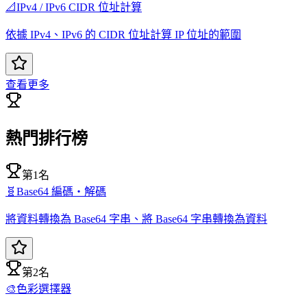
📐
IPv4 / IPv6 CIDR 位址計算
依據 IPv4、IPv6 的 CIDR 位址計算 IP 位址的範圍
查看更多
熱門排行榜
第1名
🧬
Base64 編碼・解碼
將資料轉換為 Base64 字串、將 Base64 字串轉換為資料
第2名
🎨
色彩選擇器