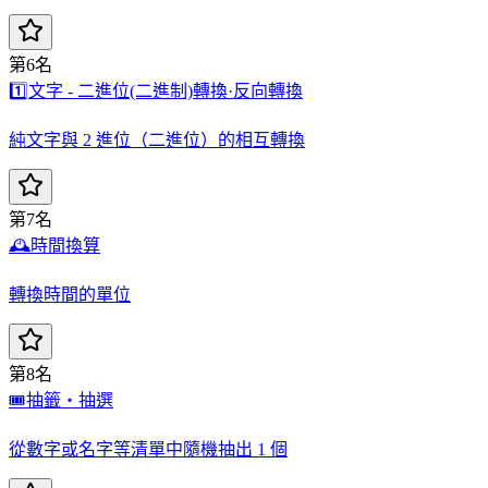
第6名
1️⃣
文字 - 二進位(二進制)轉換·反向轉換
純文字與 2 進位（二進位）的相互轉換
第7名
🕰️
時間換算
轉換時間的單位
第8名
🎟️
抽籤・抽選
從數字或名字等清單中隨機抽出 1 個