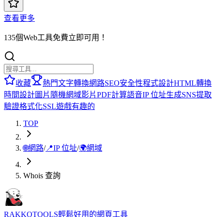
查看更多
135個Web工具免費立即可用！
收藏
熱門
文字轉換
網路
SEO
安全性
程式設計
HTML
轉換
時間
設計
圖片
隨機
網域
影片
PDF
計算
語音
IP 位址
生成
SNS
提取
驗證
格式化
SSL
遊戲
有趣的
TOP
🌐
網路
/
📍
IP 位址
/
🌍
網域
Whois 查詢
RAKKOTOOLS
輕鬆好用的網頁工具