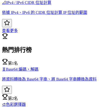
📐
IPv4 / IPv6 CIDR 位址計算
依據 IPv4、IPv6 的 CIDR 位址計算 IP 位址的範圍
查看更多
熱門排行榜
第1名
🧬
Base64 編碼・解碼
將資料轉換為 Base64 字串、將 Base64 字串轉換為資料
第2名
🎨
色彩選擇器