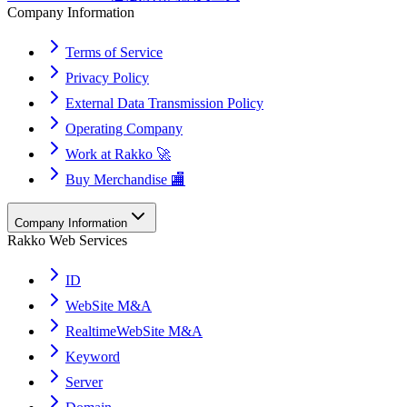
Company Information
Terms of Service
Privacy Policy
External Data Transmission Policy
Operating Company
Work at Rakko 🚀
Buy Merchandise 🏬
Company Information
Rakko Web Services
ID
WebSite M&A
RealtimeWebSite M&A
Keyword
Server