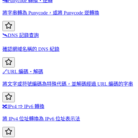
🔤
Punycode 轉換・逆轉
將字串轉為 Punycode，或將 Punycode 逆轉換
🛰️
DNS 記錄查詢
確認網域名稱的 DNS 紀錄
🔗
URL 編碼・解碼
將文字或符號編碼為特殊代碼，並解碼經過 URL 編碼的字串
🔀
IPv4 ⇒ IPv6 轉換
將 IPv4 位址轉換為 IPv6 位址表示法