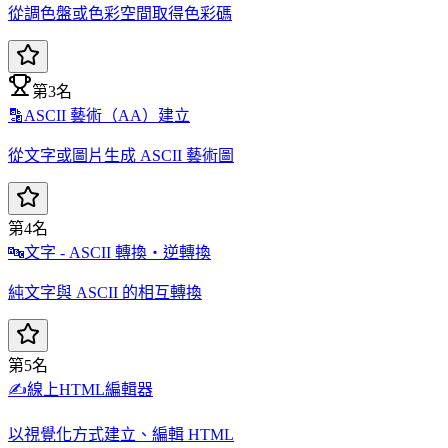
從調色盤或色彩空間取得色彩碼
第3名
🔡
ASCII 藝術（AA）建立
從文字或圖片生成 ASCII 藝術圖
第4名
🔤
文字 - ASCII 轉換・逆轉換
純文字與 ASCII 的相互轉換
第5名
✍️
線上HTML編輯器
以視覺化方式建立、編輯 HTML