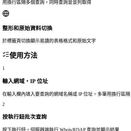
用換行區隔多個查詢，同時查詢並並列取得
整形和原始資料切換
於標籤頁切換顯示易讀的表格格式和原始文字
使用方法
1
輸入網域・IP 位址
在輸入欄內填入要查詢的網域名稱或 IP 位址，多筆用換行區隔
2
按執行鈕批次查詢
按下執行鈕，伺服器端執行 Whois/RDAP 查詢並顯示結果