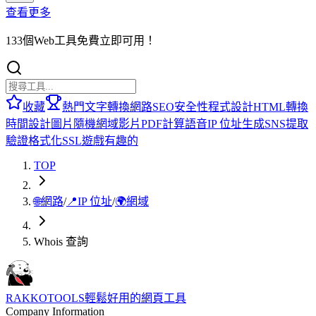
查看更多
133個Web工具免費立即可用！
收藏
熱門
文字轉換
網路
SEO
安全性
程式設計
HTML
轉換
時間
設計
圖片
隨機
網域
影片
PDF
計算
語音
IP 位址
生成
SNS
提取
驗證
格式化
SSL
遊戲
有趣的
TOP
🌐
網路
/
📍
IP 位址
/
🌍
網域
Whois 查詢
RAKKOTOOLS
輕鬆好用的網頁工具
Company Information