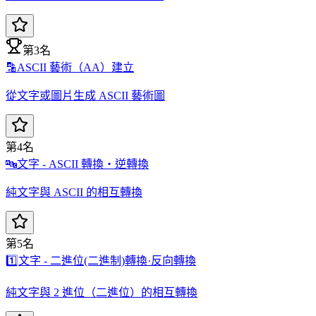
第3名
🔡
ASCII 藝術（AA）建立
從文字或圖片生成 ASCII 藝術圖
第4名
🔤
文字 - ASCII 轉換・逆轉換
純文字與 ASCII 的相互轉換
第5名
1️⃣
文字 - 二進位(二進制)轉換·反向轉換
純文字與 2 進位（二進位）的相互轉換