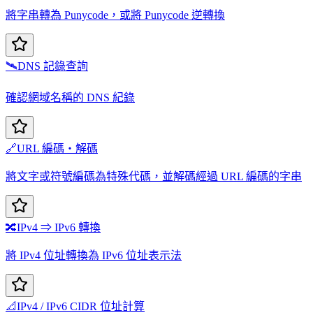
將字串轉為 Punycode，或將 Punycode 逆轉換
🛰️
DNS 記錄查詢
確認網域名稱的 DNS 紀錄
🔗
URL 編碼・解碼
將文字或符號編碼為特殊代碼，並解碼經過 URL 編碼的字串
🔀
IPv4 ⇒ IPv6 轉換
將 IPv4 位址轉換為 IPv6 位址表示法
📐
IPv4 / IPv6 CIDR 位址計算