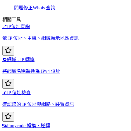
問題修正
Whois 查詢
相關工具
📍
IP位址查詢
依 IP 位址、主機、網域顯示地區資訊
🔁
網域 - IP 轉換
將網域名稱轉換為 IPv4 位址
📡
IP 位址檢查
確認您的 IP 位址與網路、裝置資訊
🔤
Punycode 轉換・逆轉