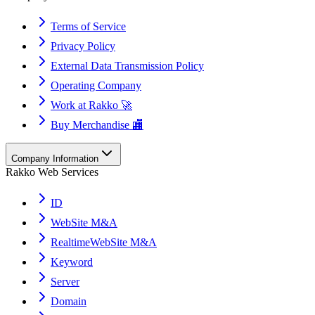
Terms of Service
Privacy Policy
External Data Transmission Policy
Operating Company
Work at Rakko 🚀
Buy Merchandise 🏬
Company Information
Rakko Web Services
ID
WebSite M&A
RealtimeWebSite M&A
Keyword
Server
Domain