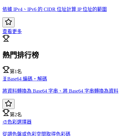
依據 IPv4、IPv6 的 CIDR 位址計算 IP 位址的範圍
查看更多
熱門排行榜
第1名
🧬
Base64 編碼・解碼
將資料轉換為 Base64 字串、將 Base64 字串轉換為資料
第2名
🎨
色彩選擇器
從調色盤或色彩空間取得色彩碼