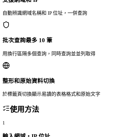
自動辨識網域名稱和 IP 位址，一併查詢
批次查詢最多 10 筆
用換行區隔多個查詢，同時查詢並並列取得
整形和原始資料切換
於標籤頁切換顯示易讀的表格格式和原始文字
使用方法
1
輸入網域・IP 位址