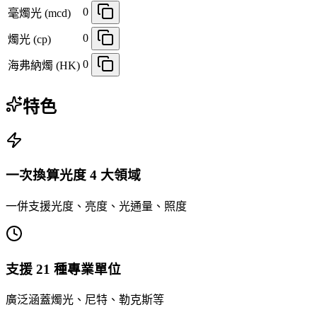
0
毫燭光 (mcd)
0
燭光 (cp)
0
海弗納燭 (HK)
特色
一次換算光度 4 大領域
一併支援光度、亮度、光通量、照度
支援 21 種專業單位
廣泛涵蓋燭光、尼特、勒克斯等