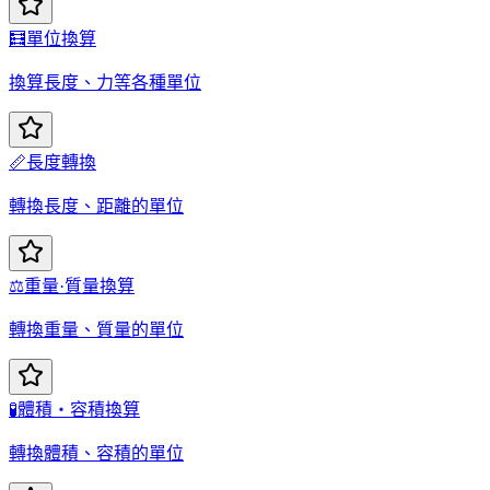
🧮
單位換算
換算長度、力等各種單位
📏
長度轉換
轉換長度、距離的單位
⚖️
重量·質量換算
轉換重量、質量的單位
🧪
體積・容積換算
轉換體積、容積的單位