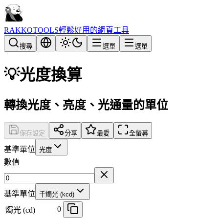
RAKKOTOOLS
輕鬆好用的網頁工具
搜尋
選單
選單
💡
光度換算
轉換光度、亮度、光通量的單位
保存設定
分享
最愛
全螢幕
基準單位
光度
數值
基準單位
千燭光 (kcd)
0
燭光 (cd)