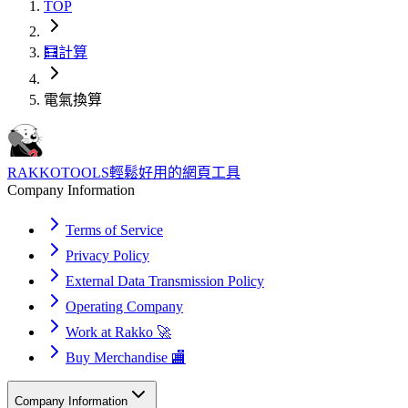
TOP
🧮
計算
電氣換算
RAKKOTOOLS
輕鬆好用的網頁工具
Company Information
Terms of Service
Privacy Policy
External Data Transmission Policy
Operating Company
Work at Rakko 🚀
Buy Merchandise 🏬
Company Information