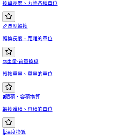
換算長度、力等各種單位
📏
長度轉換
轉換長度、距離的單位
⚖️
重量·質量換算
轉換重量、質量的單位
🧪
體積・容積換算
轉換體積、容積的單位
🌡️
溫度換算