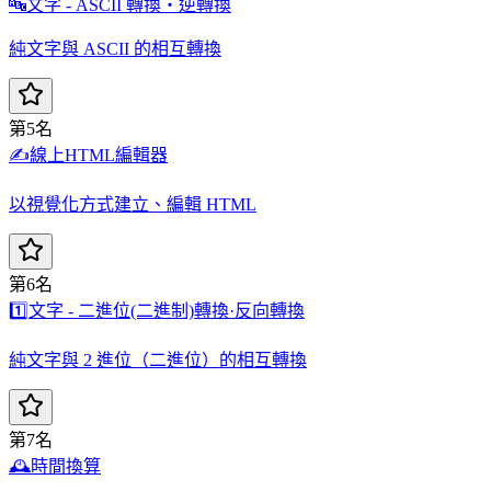
🔤
文字 - ASCII 轉換・逆轉換
純文字與 ASCII 的相互轉換
第5名
✍️
線上HTML編輯器
以視覺化方式建立、編輯 HTML
第6名
1️⃣
文字 - 二進位(二進制)轉換·反向轉換
純文字與 2 進位（二進位）的相互轉換
第7名
🕰️
時間換算