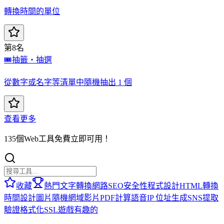
轉換時間的單位
第8名
🎟️
抽籤・抽選
從數字或名字等清單中隨機抽出 1 個
查看更多
135個Web工具免費立即可用！
收藏
熱門
文字轉換
網路
SEO
安全性
程式設計
HTML
轉換
時間
設計
圖片
隨機
網域
影片
PDF
計算
語音
IP 位址
生成
SNS
提取
驗證
格式化
SSL
遊戲
有趣的