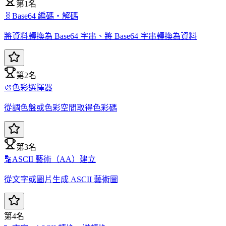
第1名
🧬
Base64 編碼・解碼
將資料轉換為 Base64 字串、將 Base64 字串轉換為資料
第2名
🎨
色彩選擇器
從調色盤或色彩空間取得色彩碼
第3名
🔡
ASCII 藝術（AA）建立
從文字或圖片生成 ASCII 藝術圖
第4名