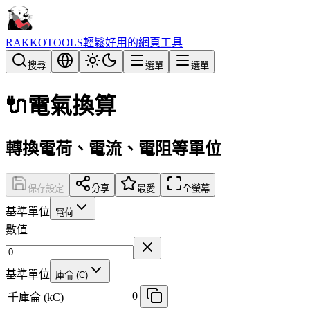
RAKKOTOOLS
輕鬆好用的網頁工具
搜尋
選單
選單
🔌
電氣換算
轉換電荷、電流、電阻等單位
保存設定
分享
最愛
全螢幕
基準單位
電荷
數值
基準單位
庫侖 (C)
0
千庫侖 (kC)