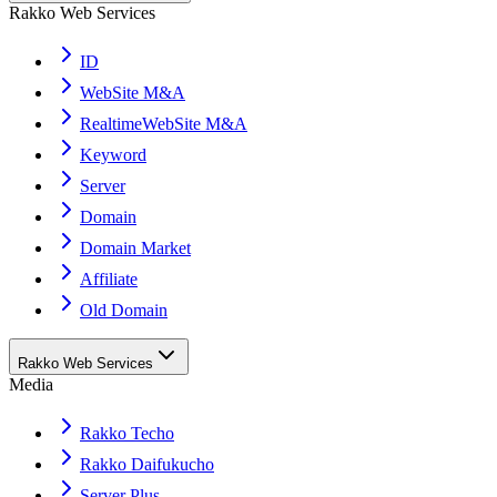
Rakko Web Services
ID
WebSite M&A
RealtimeWebSite M&A
Keyword
Server
Domain
Domain Market
Affiliate
Old Domain
Rakko Web Services
Media
Rakko Techo
Rakko Daifukucho
Server Plus