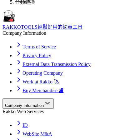
音頻轉換
RAKKOTOOLS
輕鬆好用的網頁工具
Company Information
Terms of Service
Privacy Policy
External Data Transmission Policy
Operating Company
Work at Rakko 🚀
Buy Merchandise 🏬
Company Information
Rakko Web Services
ID
WebSite M&A