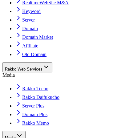
RealtimeWebSite M&A
Keyword
Server
Domain
Domain Market
Affiliate
Old Domain
Rakko Web Services
Media
Rakko Techo
Rakko Daifukucho
Server Plus
Domain Plus
Rakko Memo
Media