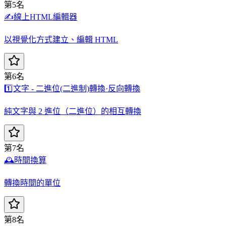
第5名
✍️
線上HTML編輯器
以視覺化方式建立、編輯 HTML
第6名
1️⃣
文字 - 二進位(二進制)轉換·反向轉換
純文字與 2 進位（二進位）的相互轉換
第7名
🕰️
時間換算
轉換時間的單位
第8名