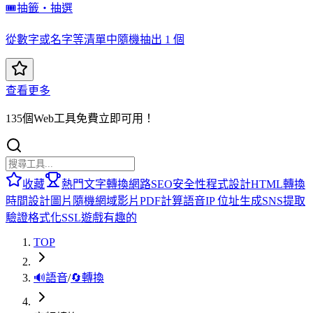
🎟️
抽籤・抽選
從數字或名字等清單中隨機抽出 1 個
查看更多
135個Web工具免費立即可用！
收藏
熱門
文字轉換
網路
SEO
安全性
程式設計
HTML
轉換
時間
設計
圖片
隨機
網域
影片
PDF
計算
語音
IP 位址
生成
SNS
提取
驗證
格式化
SSL
遊戲
有趣的
TOP
🔊
語音
/
🔄
轉換