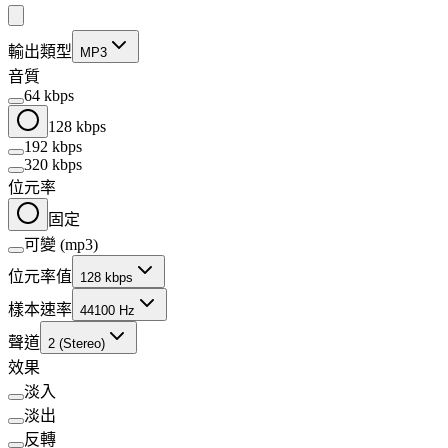
輸出類型
MP3
音質
64 kbps
128 kbps
192 kbps
320 kbps
位元率
固定
可變 (mp3)
位元率值
128 kbps
樣本速率
44100 Hz
聲道
2 (Stereo)
效果
淡入
淡出
反轉