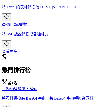
將 Excel 的表格轉換為 HTML 的 TABLE TAG
♻️
SSL憑證轉換
將 SSL 憑證轉換成各種格式
查看更多
熱門排行榜
第1名
🧬
Base64 編碼・解碼
將資料轉換為 Base64 字串、將 Base64 字串轉換為資料