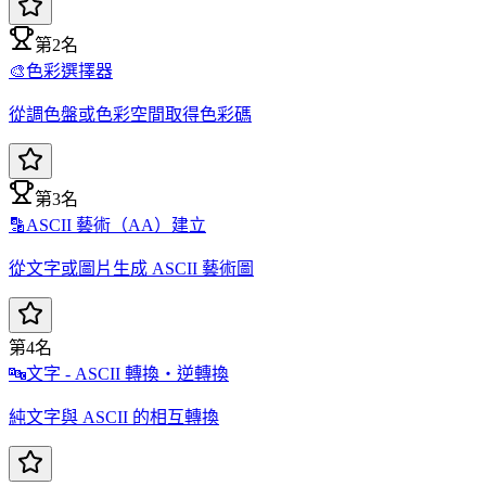
第2名
🎨
色彩選擇器
從調色盤或色彩空間取得色彩碼
第3名
🔡
ASCII 藝術（AA）建立
從文字或圖片生成 ASCII 藝術圖
第4名
🔤
文字 - ASCII 轉換・逆轉換
純文字與 ASCII 的相互轉換