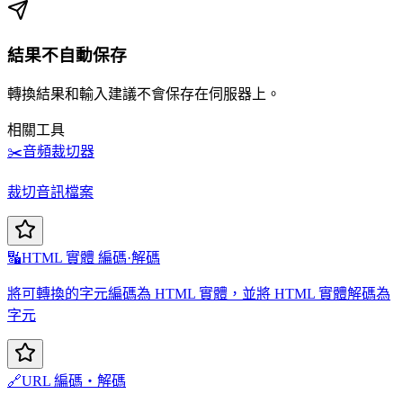
結果不自動保存
轉換結果和輸入建議不會保存在伺服器上。
相關工具
✂️
音頻裁切器
裁切音訊檔案
🔣
HTML 實體 編碼·解碼
將可轉換的字元編碼為 HTML 實體，並將 HTML 實體解碼為
字元
🔗
URL 編碼・解碼