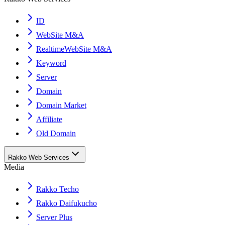
ID
WebSite M&A
RealtimeWebSite M&A
Keyword
Server
Domain
Domain Market
Affiliate
Old Domain
Rakko Web Services
Media
Rakko Techo
Rakko Daifukucho
Server Plus