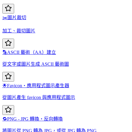
✂️
圖片裁切
加工、裁切圖片
🔡
ASCII 藝術（AA）建立
從文字或圖片生成 ASCII 藝術圖
🌟
Favicon・應用程式圖示產生器
從圖片產生 favicon 與應用程式圖示
🔁
PNG - JPG 轉換・反向轉換
將圖片從 PNG 轉為 JPG，或從 JPG 轉為 PNG