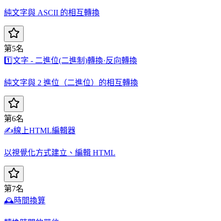
純文字與 ASCII 的相互轉換
第5名
1️⃣
文字 - 二進位(二進制)轉換·反向轉換
純文字與 2 進位（二進位）的相互轉換
第6名
✍️
線上HTML編輯器
以視覺化方式建立、編輯 HTML
第7名
🕰️
時間換算