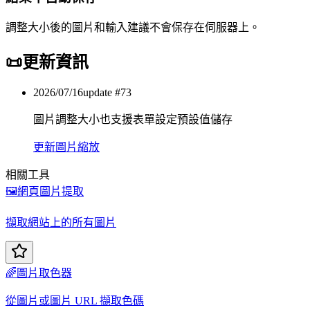
調整大小後的圖片和輸入建議不會保存在伺服器上。
📜
更新資訊
2026/07/16
update #
73
圖片調整大小也支援表單設定預設值儲存
更新
圖片縮放
相關工具
🖼️
網頁圖片提取
擷取網站上的所有圖片
🌈
圖片取色器
從圖片或圖片 URL 擷取色碼