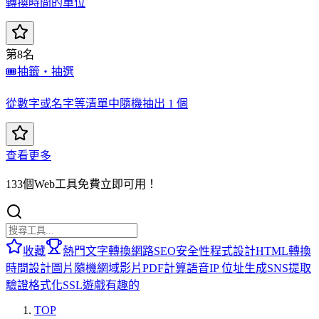
轉換時間的單位
第8名
🎟️
抽籤・抽選
從數字或名字等清單中隨機抽出 1 個
查看更多
133個Web工具免費立即可用！
收藏
熱門
文字轉換
網路
SEO
安全性
程式設計
HTML
轉換
時間
設計
圖片
隨機
網域
影片
PDF
計算
語音
IP 位址
生成
SNS
提取
驗證
格式化
SSL
遊戲
有趣的
TOP