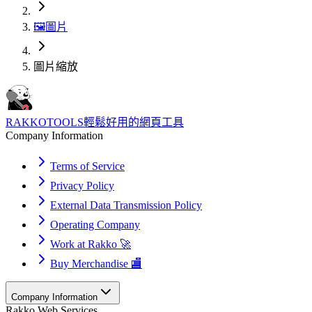
🖼️
圖片
圖片縮放
RAKKOTOOLS
輕鬆好用的網頁工具
Company Information
Terms of Service
Privacy Policy
External Data Transmission Policy
Operating Company
Work at Rakko 🚀
Buy Merchandise 🏬
Company Information
Rakko Web Services