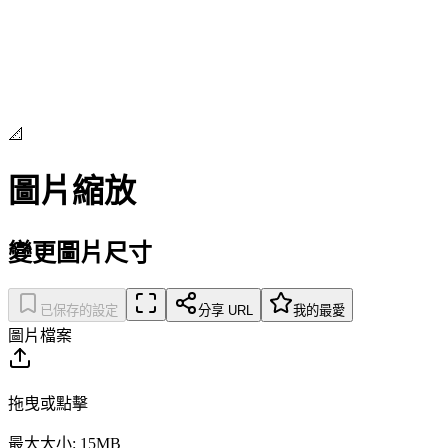
📐
圖片縮放
變更圖片尺寸
已保存的設定
分享 URL
我的最愛
圖片檔案
拖曳或點擊
最大大小: 15MB