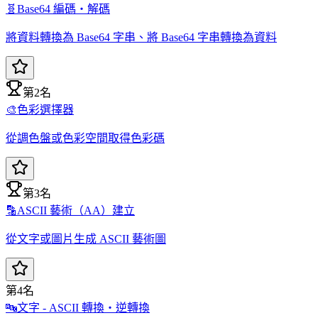
🧬
Base64 編碼・解碼
將資料轉換為 Base64 字串、將 Base64 字串轉換為資料
第2名
🎨
色彩選擇器
從調色盤或色彩空間取得色彩碼
第3名
🔡
ASCII 藝術（AA）建立
從文字或圖片生成 ASCII 藝術圖
第4名
🔤
文字 - ASCII 轉換・逆轉換