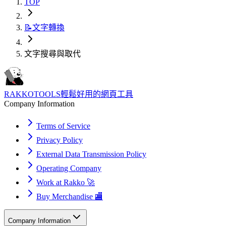
TOP
📝
文字轉換
文字搜尋與取代
RAKKOTOOLS
輕鬆好用的網頁工具
Company Information
Terms of Service
Privacy Policy
External Data Transmission Policy
Operating Company
Work at Rakko 🚀
Buy Merchandise 🏬
Company Information