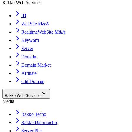
Rakko Web Services
ID
WebSite M&A
RealtimeWebSite M&A
Keyword
Server
Domain
Domain Market
Affiliate
Old Domain
Rakko Web Services
Media
Rakko Techo
Rakko Daifukucho
Server Plus