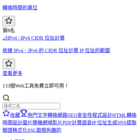
轉換時間的單位
第8名
📐
IPv4 / IPv6 CIDR 位址計算
依據 IPv4、IPv6 的 CIDR 位址計算 IP 位址的範圍
查看更多
133個Web工具免費立即可用！
收藏
熱門
文字轉換
網路
SEO
安全性
程式設計
HTML
轉換
時間
設計
圖片
隨機
網域
影片
PDF
計算
語音
IP 位址
生成
SNS
提取
驗證
格式化
SSL
遊戲
有趣的