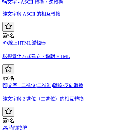
🔤
文字 - ASCII 轉換・逆轉換
純文字與 ASCII 的相互轉換
第5名
✍️
線上HTML編輯器
以視覺化方式建立、編輯 HTML
第6名
1️⃣
文字 - 二進位(二進制)轉換·反向轉換
純文字與 2 進位（二進位）的相互轉換
第7名
🕰️
時間換算