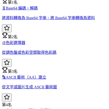
第1名
🧬
Base64 編碼・解碼
將資料轉換為 Base64 字串、將 Base64 字串轉換為資料
第2名
🎨
色彩選擇器
從調色盤或色彩空間取得色彩碼
第3名
🔡
ASCII 藝術（AA）建立
從文字或圖片生成 ASCII 藝術圖
第4名