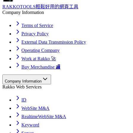
RAKKOTOOLS
輕鬆好用的網頁工具
Company Information
Terms of Service
Privacy Policy
External Data Transmission Policy
Operating Company
Work at Rakko 🚀
Buy Merchandise 🏬
Company Information
Rakko Web Services
ID
WebSite M&A
RealtimeWebSite M&A
Keyword