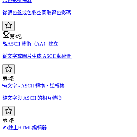
🎨
色彩選擇器
從調色盤或色彩空間取得色彩碼
第3名
🔡
ASCII 藝術（AA）建立
從文字或圖片生成 ASCII 藝術圖
第4名
🔤
文字 - ASCII 轉換・逆轉換
純文字與 ASCII 的相互轉換
第5名
✍️
線上HTML編輯器