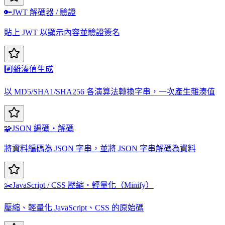
🔑
JWT 解碼器 / 驗證
貼上 JWT 以顯示內容並驗證簽名
#️⃣
雜湊值生成
以 MD5/SHA1/SHA256 各演算法轉換字串，一次產生雜湊值
🧩
JSON 編碼・解碼
將資料編碼為 JSON 字串，並將 JSON 字串解碼為資料
✂️
JavaScript / CSS 壓縮・輕量化（Minify）
壓縮、輕量化 JavaScript、CSS 的原始碼