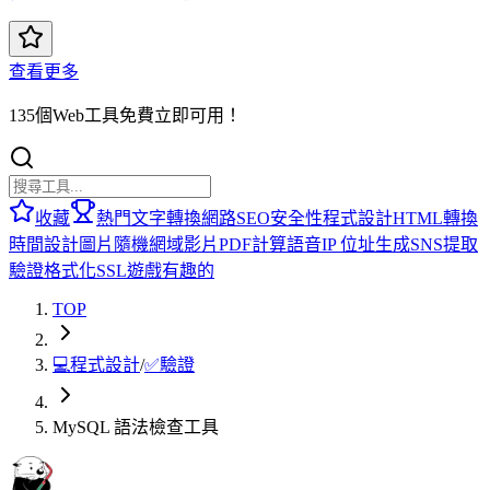
查看更多
135個Web工具免費立即可用！
收藏
熱門
文字轉換
網路
SEO
安全性
程式設計
HTML
轉換
時間
設計
圖片
隨機
網域
影片
PDF
計算
語音
IP 位址
生成
SNS
提取
驗證
格式化
SSL
遊戲
有趣的
TOP
💻
程式設計
/
✅
驗證
MySQL 語法檢查工具