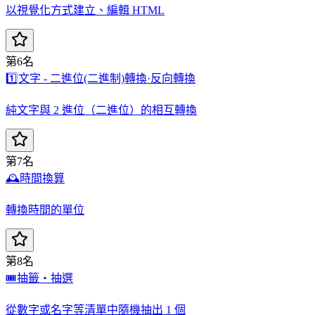
以視覺化方式建立、編輯 HTML
第6名
1️⃣
文字 - 二進位(二進制)轉換·反向轉換
純文字與 2 進位（二進位）的相互轉換
第7名
🕰️
時間換算
轉換時間的單位
第8名
🎟️
抽籤・抽選
從數字或名字等清單中隨機抽出 1 個