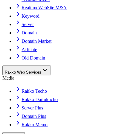
RealtimeWebSite M&A
Keyword
Server
Domain
Domain Market
Affiliate
Old Domain
Rakko Web Services
Media
Rakko Techo
Rakko Daifukucho
Server Plus
Domain Plus
Rakko Memo