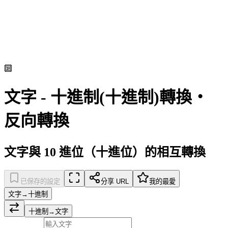
🔟
文字 - 十進制(十進制)轉換・
反向轉換
文字與 10 進位（十進位）的相互轉換
已保存的設定
分享 URL
我的最愛
文字→十進制
十進制→文字