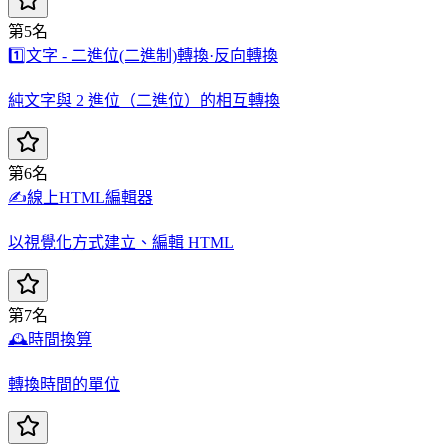
第5名
1️⃣
文字 - 二進位(二進制)轉換·反向轉換
純文字與 2 進位（二進位）的相互轉換
第6名
✍️
線上HTML編輯器
以視覺化方式建立、編輯 HTML
第7名
🕰️
時間換算
轉換時間的單位