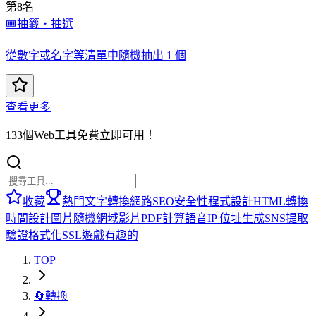
第8名
🎟️
抽籤・抽選
從數字或名字等清單中隨機抽出 1 個
查看更多
133個Web工具免費立即可用！
收藏
熱門
文字轉換
網路
SEO
安全性
程式設計
HTML
轉換
時間
設計
圖片
隨機
網域
影片
PDF
計算
語音
IP 位址
生成
SNS
提取
驗證
格式化
SSL
遊戲
有趣的
TOP
🔄
轉換