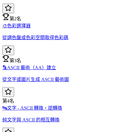
第2名
🎨
色彩選擇器
從調色盤或色彩空間取得色彩碼
第3名
🔡
ASCII 藝術（AA）建立
從文字或圖片生成 ASCII 藝術圖
第4名
🔤
文字 - ASCII 轉換・逆轉換
純文字與 ASCII 的相互轉換