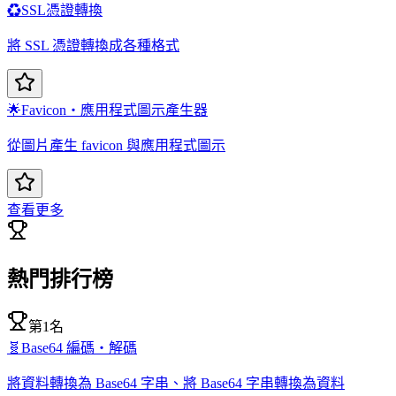
♻️
SSL憑證轉換
將 SSL 憑證轉換成各種格式
🌟
Favicon・應用程式圖示產生器
從圖片產生 favicon 與應用程式圖示
查看更多
熱門排行榜
第1名
🧬
Base64 編碼・解碼
將資料轉換為 Base64 字串、將 Base64 字串轉換為資料