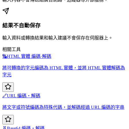
結果不自動保存
輸入資料或轉換結果和輸入建議不會保存在伺服器上。
相關工具
🔣
HTML 實體 編碼·解碼
將可轉換的字元編碼為 HTML 實體，並將 HTML 實體解碼為
字元
🔗
URL 編碼・解碼
將文字或符號編碼為特殊代碼，並解碼經過 URL 編碼的字串
🧬
Base64 編碼・解碼