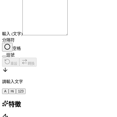
輸入 (文字)
分隔符
空格
逗號
重設
轉換
請輸入文字
A
Hi
123
特徵