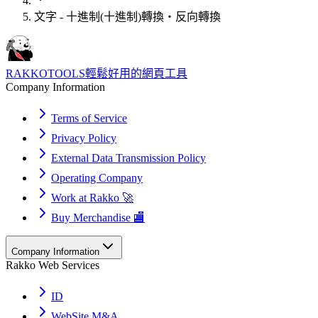
文字 - 十進制(十進制)轉換・反向轉換
RAKKOTOOLS
輕鬆好用的網頁工具
Company Information
Terms of Service
Privacy Policy
External Data Transmission Policy
Operating Company
Work at Rakko 🚀
Buy Merchandise 🏬
Company Information
Rakko Web Services
ID
WebSite M&A