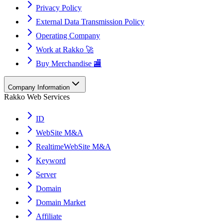
Privacy Policy
External Data Transmission Policy
Operating Company
Work at Rakko 🚀
Buy Merchandise 🏬
Company Information
Rakko Web Services
ID
WebSite M&A
RealtimeWebSite M&A
Keyword
Server
Domain
Domain Market
Affiliate