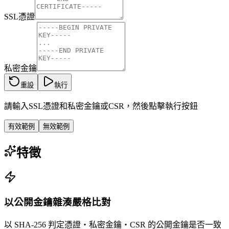
SSL憑證
私密金鑰
重設
執行
請輸入SSL憑證和私密金鑰或CSR，然後點擊執行按鈕
有效範例
無效範例
特徵
以公開金鑰雜湊嚴格比對
以 SHA-256 判定憑證・私密金鑰・CSR 的公開金鑰是否一致