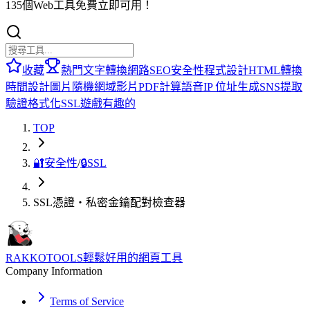
135個Web工具免費立即可用！
收藏
熱門
文字轉換
網路
SEO
安全性
程式設計
HTML
轉換
時間
設計
圖片
隨機
網域
影片
PDF
計算
語音
IP 位址
生成
SNS
提取
驗證
格式化
SSL
遊戲
有趣的
TOP
🔐
安全性
/
🔒
SSL
SSL憑證・私密金鑰配對檢查器
RAKKOTOOLS
輕鬆好用的網頁工具
Company Information
Terms of Service