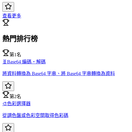
查看更多
熱門排行榜
第1名
🧬
Base64 編碼・解碼
將資料轉換為 Base64 字串、將 Base64 字串轉換為資料
第2名
🎨
色彩選擇器
從調色盤或色彩空間取得色彩碼