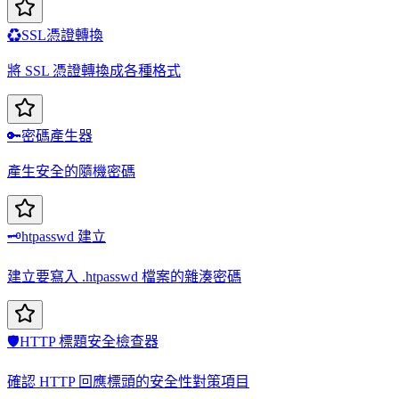
♻️
SSL憑證轉換
將 SSL 憑證轉換成各種格式
🔑
密碼產生器
產生安全的隨機密碼
🗝️
htpasswd 建立
建立要寫入 .htpasswd 檔案的雜湊密碼
🛡️
HTTP 標題安全檢查器
確認 HTTP 回應標頭的安全性對策項目