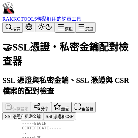
RAKKOTOOLS
輕鬆好用的網頁工具
搜尋
選單
選單
🤝
SSL憑證・私密金鑰配對檢
查器
SSL 憑證與私密金鑰、SSL 憑證與 CSR
檔案的配對檢查
保存設定
分享
最愛
全螢幕
SSL憑證和私密金鑰
SSL憑證和CSR