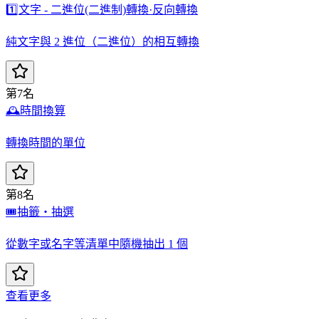
1️⃣
文字 - 二進位(二進制)轉換·反向轉換
純文字與 2 進位（二進位）的相互轉換
第7名
🕰️
時間換算
轉換時間的單位
第8名
🎟️
抽籤・抽選
從數字或名字等清單中隨機抽出 1 個
查看更多