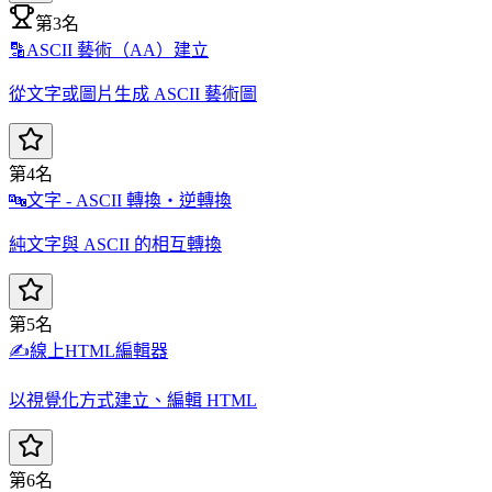
第3名
🔡
ASCII 藝術（AA）建立
從文字或圖片生成 ASCII 藝術圖
第4名
🔤
文字 - ASCII 轉換・逆轉換
純文字與 ASCII 的相互轉換
第5名
✍️
線上HTML編輯器
以視覺化方式建立、編輯 HTML
第6名