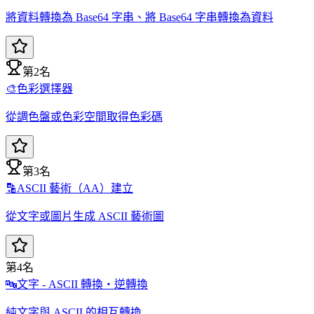
將資料轉換為 Base64 字串、將 Base64 字串轉換為資料
第2名
🎨
色彩選擇器
從調色盤或色彩空間取得色彩碼
第3名
🔡
ASCII 藝術（AA）建立
從文字或圖片生成 ASCII 藝術圖
第4名
🔤
文字 - ASCII 轉換・逆轉換
純文字與 ASCII 的相互轉換