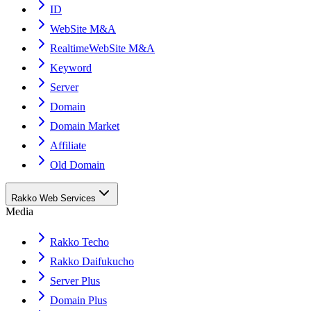
ID
WebSite M&A
RealtimeWebSite M&A
Keyword
Server
Domain
Domain Market
Affiliate
Old Domain
Rakko Web Services
Media
Rakko Techo
Rakko Daifukucho
Server Plus
Domain Plus