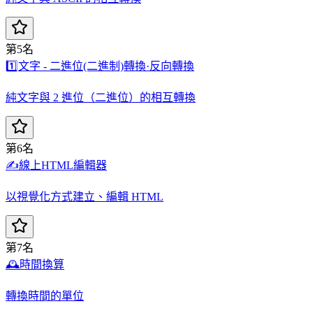
第5名
1️⃣
文字 - 二進位(二進制)轉換·反向轉換
純文字與 2 進位（二進位）的相互轉換
第6名
✍️
線上HTML編輯器
以視覺化方式建立、編輯 HTML
第7名
🕰️
時間換算
轉換時間的單位