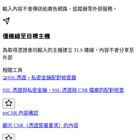
輸入內容不會傳送給廣告網路、追蹤器等外部服務。
僅連線至目標主機
為取得憑證會向輸入的主機建立 TLS 連線，內容不會分享至
外部
相關工具
🤝
SSL憑證・私密金鑰配對檢查器
SSL 憑證與私密金鑰、SSL 憑證與 CSR 檔案的配對檢查
📜
CSR 內容確認
顯示 CSR（憑證簽署要求）的內容