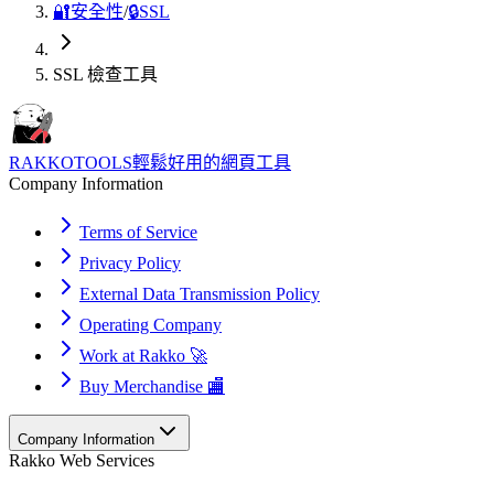
🔐
安全性
/
🔒
SSL
SSL 檢查工具
RAKKOTOOLS
輕鬆好用的網頁工具
Company Information
Terms of Service
Privacy Policy
External Data Transmission Policy
Operating Company
Work at Rakko 🚀
Buy Merchandise 🏬
Company Information
Rakko Web Services