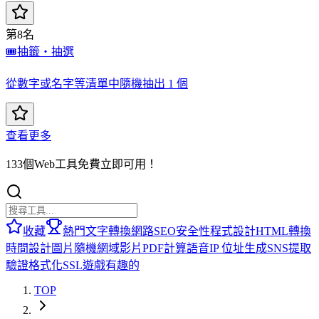
第8名
🎟️
抽籤・抽選
從數字或名字等清單中隨機抽出 1 個
查看更多
133個Web工具免費立即可用！
收藏
熱門
文字轉換
網路
SEO
安全性
程式設計
HTML
轉換
時間
設計
圖片
隨機
網域
影片
PDF
計算
語音
IP 位址
生成
SNS
提取
驗證
格式化
SSL
遊戲
有趣的
TOP