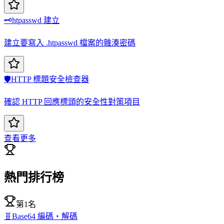
🗝️
htpasswd 建立
建立要寫入 .htpasswd 檔案的雜湊密碼
🛡️
HTTP 標題安全檢查器
確認 HTTP 回應標頭的安全性對策項目
查看更多
熱門排行榜
第1名
🧬
Base64 編碼・解碼